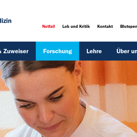
izin
Notfall
Lob und Kritik
Kontakt
Blutspe
(current)
& Zuweiser
Forschung
Lehre
Über u