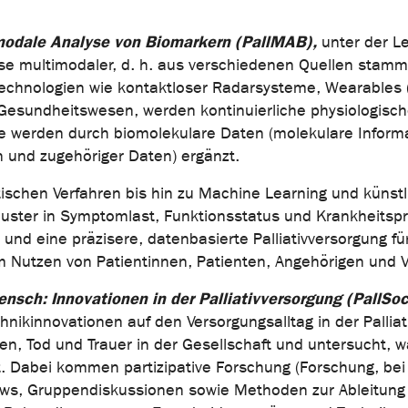
modale Analyse von Biomarkern (PallMAB),
unter der Le
alyse multimodaler, d. h. aus verschiedenen Quellen stam
echnologien wie kontaktloser Radarsysteme, Wearables (
esundheitswesen, werden kontinuierliche physiologische
se werden durch biomolekulare Daten (molekulare Inform
n und zugehöriger Daten) ergänzt.
chen Verfahren bis hin zu Machine Learning und künstli
Muster in Symptomlast, Funktionsstatus und Krankheitspro
 und eine präzisere, datenbasierte Palliativversorgung
 Nutzen von Patientinnen, Patienten, Angehörigen und 
nsch: Innovationen in der Palliativversorgung (PallSoc
nikinnovationen auf den Versorgungsalltag in der Pallia
en, Tod und Trauer in der Gesellschaft und untersucht, 
 Dabei kommen partizipative Forschung (Forschung, bei d
iews, Gruppendiskussionen sowie Methoden zur Ableitun