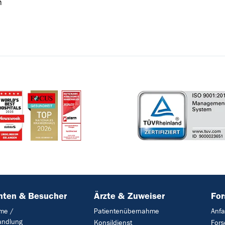
n
nten & Besucher
Ärzte & Zuweiser
Fo
me /
Patientenübernahme
Anfa
andlung
Konsildienst
Fors