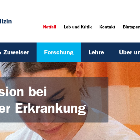
izin
Notfall
Lob und Kritik
Kontakt
Blutspe
& Zuweiser
Forschung
Lehre
Über u
sion bei
er Erkrankung