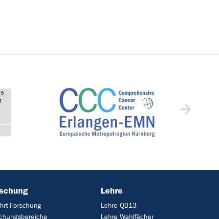
rschung
Lehre
hrt Forschung
Lehre QB13
chungsbereiche
Lehre Wahlfächer