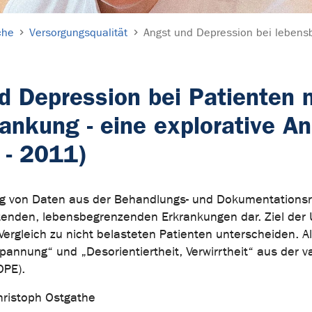
che
Versorgungsqualität
Angst und Depression bei lebens
d Depression bei Patienten m
nkung - eine explorative An
 - 2011)
ng von Daten aus der Behandlungs- und Dokumentationsro
tenden, lebensbegrenzenden Erkrankungen dar. Ziel der U
rgleich zu nicht belasteten Patienten unterscheiden. Al
pannung“ und „Desorientiertheit, Verwirrtheit“ aus der 
OPE).
hristoph Ostgathe