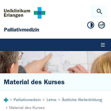
Zum Hauptinhalt springen
Skip to page footer
Palliativmedizin
Material des Kurses
Sie sind hier:
Palliativmedizin
Lehre
Ärztliche Weiterbildung
Material des Kurses