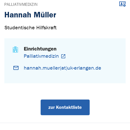
Down
PALLIATIVMEDIZIN
Hannah Müller
Studentische Hilfskraft
Einrichtungen
Palliativmedizin
hannah.mueller(at)uk-erlangen.de
zur Kontaktliste