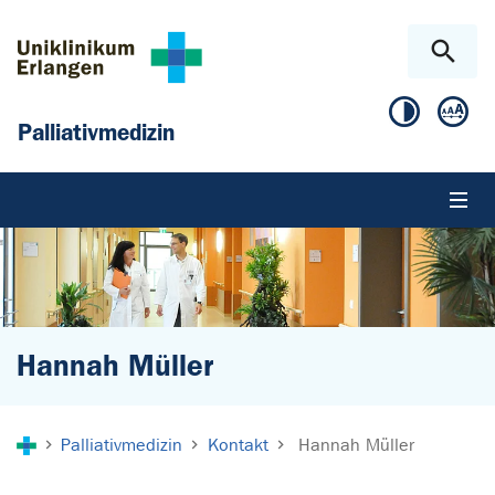
Zum Hauptinhalt springen
Skip to page footer
Palliativmedizin
Hannah Müller
Sie sind hier:
Palliativmedizin
Kontakt
Hannah Müller