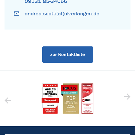
09131 85-34066
andrea.scotti(at)uk-erlangen.de
zur Kontaktliste