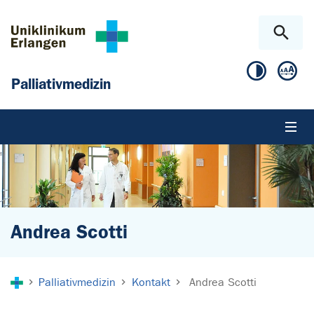
Zum Hauptinhalt springen
Skip to page footer
Palliativmedizin
Andrea Scotti
Sie sind hier:
Palliativmedizin
Kontakt
Andrea Scotti