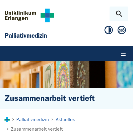
Zum Hauptinhalt springen
Skip to page footer
Palliativmedizin
Zusammenarbeit vertieft
Sie sind hier:
Palliativmedizin
Aktuelles
Zusammenarbeit vertieft