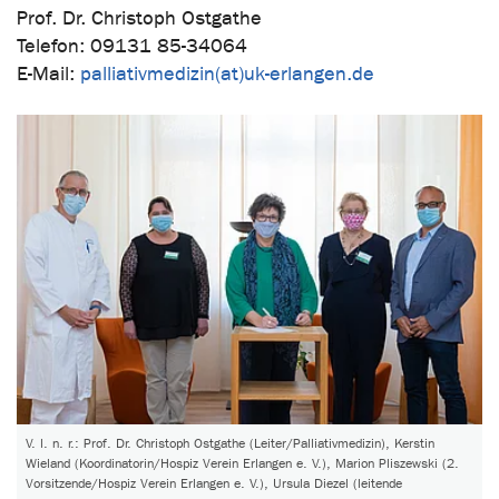
Prof. Dr. Christoph Ostgathe
Telefon: 09131 85-34064
E-Mail:
palliativmedizin(at)uk-erlangen.de
V. l. n. r.: Prof. Dr. Christoph Ostgathe (Leiter/Palliativmedizin), Kerstin
Wieland (Koordinatorin/Hospiz Verein Erlangen e. V.), Marion Pliszewski (2.
Vorsitzende/Hospiz Verein Erlangen e. V.), Ursula Diezel (leitende