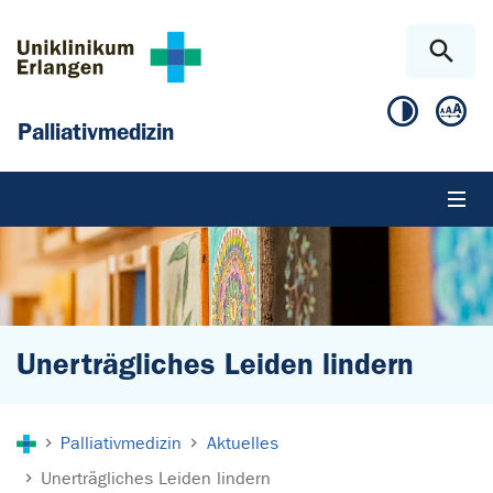
Zum Hauptinhalt springen
Skip to page footer
Palliativmedizin
Unerträgliches Leiden lindern
Sie sind hier:
Palliativmedizin
Aktuelles
Unerträgliches Leiden lindern