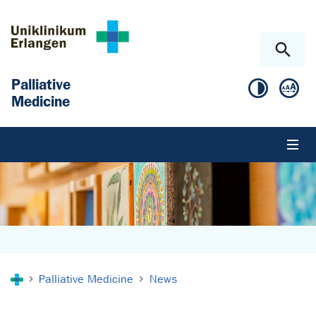
Skip to main content
Skip to page footer
Palliative
Medicine
You are here:
Palliative Medicine
News