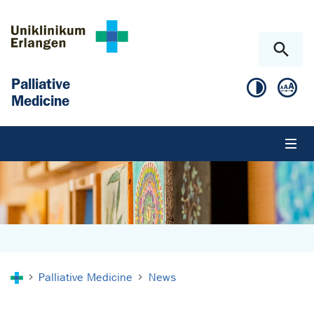
Skip to main content
Skip to page footer
Palliative
Medicine
You are here:
Palliative Medicine
News